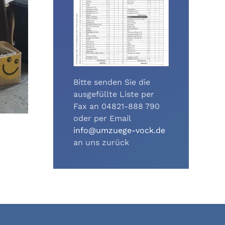
Bitte senden Sie die
ausgefüllte Liste per
Fax an 04821-888 790
oder per Email
info@umzuege-vock.de
an uns zurück